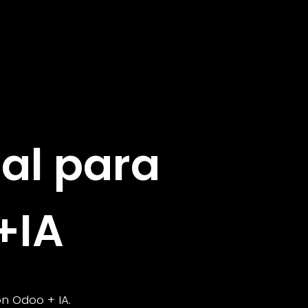
al para
+IA
on Odoo + IA.