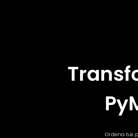
Transf
Py
Ordena tus p