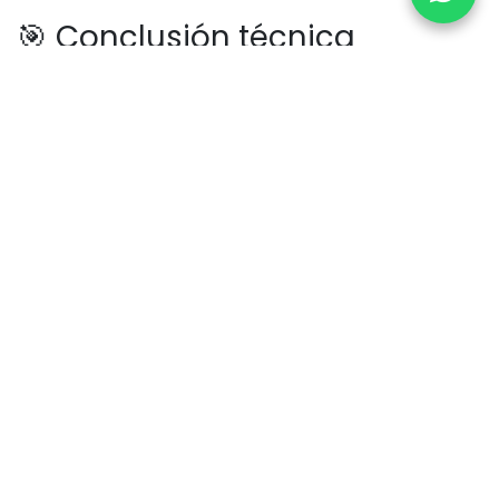
🎯 Conclusión técnica
Excel es una herramienta de cálculo.
Una base de datos es un sistema de gestión
estructurada, relacional y escalable.
Usar Excel como sistema central funciona al
inicio.
Pero técnicamente, no está diseñado para
soportar crecimiento empresarial